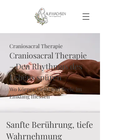
Craniosacral Therapie
Craniosacral Therapie
– Den Rhythmus des
Lebens spüren
Wo Körper, Geist und Seele im
Einklang fliessen
Sanfte Berührung, tiefe
Wahrnehmung